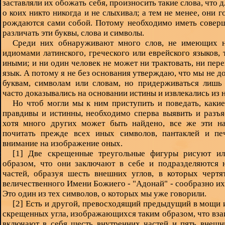
заставляли их обожать себя, произносить такие слова, что 
о коих никто никогда и не слыхивал; а тем не менее, они го
рождаются сами собой. Потому необходимо иметь соверш
различать эти буквы, слова и символы.
Среди них обнаруживают много слов, не имеющих н
идиомами латинского, греческого или еврейского языков, 
иными; и ни один человек не может ни трактовать, ни пер
язык. А потому я не без основания утверждаю, что мы не 
буквам, символам или словам, но придерживаться лишь 
часто доказывались на основании истины и извлекались из н
Но чтоб могли мы к ним приступить и поведать, каки
правдивы и истинны, необходимо сперва выявить и разъя
хотя много других может быть найдено, все же эти н
почитать прежде всех иных символов, пантаклей и пе
внимание на изображение оных.
[1] Две скрещенные треугольные фигуры рисуют ил
образом, что они заключают в себе и подразделяются 
частей, образуя шесть внешних углов, в которых чертя
величественного Имени Божиего - "Адонай" - сообразно их
Это один из тех символов, о которых мы уже говорили.
[2] Есть и другой, превосходящий предыдущий в мощи и
скрещенных угла, изображающихся таким образом, что вза
включают в себя шесть внутренних частей и пять внешн