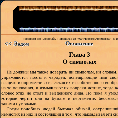
Теофраст фон Хоенхайм Парацельс из "Магического Архидокса" - кни
Глава 3
О символах
Не должны мы также доверять ни символам, ни словам,
упражняются поэты и чародеи, испещряющие ими свои
всецело и опрометчиво извлекая их из собственного вообр
на то основания, и измышляют их вопреки истине, тогда к
словес этих не стоят и выеденного яйца. Но пока я умо
которые чертят они на бумаге и пергаменте, бессмыс
такими пустяками.
Среди подобных людей бытовал обычай, сохранивши
немногих из них и состоявший в том, что накладывая эти с