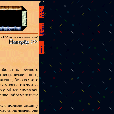
га II "Оккультная философия"
 ибо в них премного
 колдовские книги,
ажения, безо всякого
ак многие тысячи из
лчу об их символах,
ленно обремененные
йся доныне лишь у
имволы на людей, они