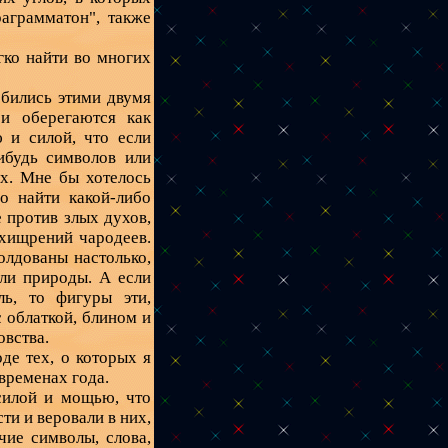
раграмматон", также
гко найти во многих
обились этими двумя
и оберегаются как
 и силой, что если
ибудь символов или
их. Мне бы хотелось
о найти какой-либо
 против злых духов,
ухищрений чародеев.
олдованы настолько,
или природы. А если
ь, то фигуры эти,
с облаткой, блином и
овства.
де тех, о которых я
 временах года.
силой и мощью, что
ти и веровали в них,
чие символы, слова,