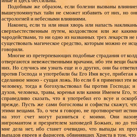
иные и здесь бессильны.
Подобным же образом, если болезни вызваны влиянием
вышеупомянутых тайн не сможет избавить от них, но он
астрологией и небесными влияниями.
Наконец, если та или иная хворь или напасть накликан
сверхъестественным путем, колдовством или же каким
чародействами, то ни одно из названных трех лекарств не
существовать магическое средство, которым можно ее исц
говорили.
Многие из претерпевающих подобные страдания от колдо
отвергаются невежественными врачами, ибо эти вещи был
них. Но случись им узнать еще и о других, они бы ответи
против Господа и употребили бы Его Имя всуе, прибегая к
сделанное мною - сущая ложь. Но если б я применил эти в
человеку, тогда я богохульствовал бы против Господа; и
духов, человека, травы, коренья или камни Именем Его, 
справедливо сказать, что я употребил его всуе и оскор
прежде. Пусть же сами богословы и софисты скажут, чт
этими вещами. То, о чем я говорю, не противоречит истин
на этот счет могут разниться с моими. Они назов
нигромантом и презрителем заповедей Божьих, но до то
мне дела нет, ибо станет очевидно, что выпады их про
выпадов евреев и фарисеев, обвинявших Христа в том, что