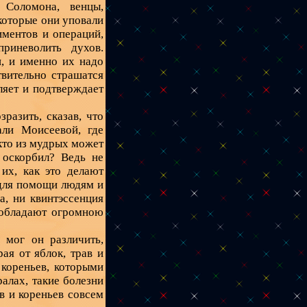
 Соломона, венцы,
 которые они уповали
иментов и операций,
риневолить духов.
и, и именно их надо
твительно страшатся
пляет и подтверждает
разить, сказав, что
ли Моисеевой, где
кто из мудрых может
 оскорбил? Ведь не
их, как это делают
 для помощи людям и
а, ни квинтэссенция
и обладают огромною
 мог он различить,
рая от яблок, трав и
 кореньев, которыми
алах, такие болезни
в и кореньев совсем