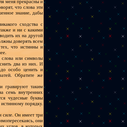
для меня прекрасны и
ворят, что слова эти
енное знание, дабы
икакого сходства с
также и ни с какими
еводить их на другой
должны доверять всем
тех, что истинны и
ее.
е слова или символы
снить два из них. И
адо особо ценить и
чатей. Обратите же
и гравируют таким
на семь внутренних
тся чудесные буквы
 истинному порядку.
 силе. Он имеет три
имопересекаясь, они
их углов, в которых