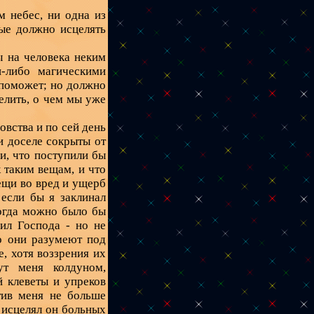
 небес, ни одна из
ые должно исцелять
ы на человека неким
и-либо магическими
 поможет; но должно
елить, о чем мы уже
вства и по сей день
и доселе сокрыты от
ли, что поступили бы
 таким вещам, и что
ещи во вред и ущерб
 если бы я заклинал
тогда можно было бы
бил Господа - но не
о они разумеют под
е, хотя воззрения их
ут меня колдуном,
й клеветы и упреков
тив меня не больше
 исцелял он больных