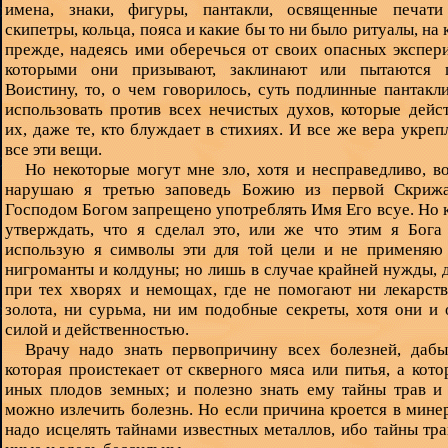
имена, знаки, фигуры, пантакли, освященные печати
скипетры, кольца, пояса и какие бы то ни было ритуалы, на
прежде, надеясь ими оберечься от своих опасных экспер
которыми они призывают, заклинают или пытаются п
Воистину, то, о чем говорилось, суть подлинные пантакл
использовать против всех нечистых духов, которые дейс
их, даже те, кто блуждает в стихиях. И все же вера укре
все эти вещи.
Но некоторые могут мне зло, хотя и несправедливо, воз
нарушаю я третью заповедь Божию из первой Скрижа
Господом Богом запрещено употреблять Имя Его всуе. Но 
утверждать, что я сделал это, или же что этим я Бога
использую я символы эти для той цели и не применяю 
нигроманты и колдуны; но лишь в случае крайней нужды,
при тех хворях и немощах, где не помогают ни лекарств
золота, ни сурьма, ни им подобные секреты, хотя они 
силой и действенностью.
Врачу надо знать первопричину всех болезней, дабы
которая проистекает от скверного мяса или питья, а кото
иных плодов земных; и полезно знать ему тайны трав и
можно излечить болезнь. Но если причина кроется в минер
надо исцелять тайнами известных металлов, ибо тайны тра