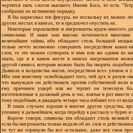
чертятся пять слогов высшего Имени Бога, то есть "Тет
сообразно их истинному порядку.
Я бы нарисовал эти фигуры, но поскольку их можно ле
других местах и книгах, то я предпочел опустить их.
Некоторые израильтяне и нигроманты иудеи многого д
символами. И ныне они высоко почитаются многими 
величайшие тайны, ибо обладают столь большой мощью
только нечто возможно совершить посредством каких-н
слов, то это можно сотворить и ими или же одним из н
знать, где и в каком месте в книгах нигромантов можн
другой символ, которым можно было бы творить подобное
Дьявола и колдовства магов, посредством всех уловок и 
Ибо они воистину освобождают того, чей дух и разум ок
что вынужден он действовать против собственной воли 
ему причинен ущерб или же терпит он телесную бол
изготовленные в должный день и час, взятые в рот вместе 
тому подобным, в двадцать четыре часа избавят его от колд
В таких случаях хороши и многие другие средства, вро
упомяну в дальнейшем, когда перейду к рассказу о бурях и
Короче говоря, символы эти обладают столь великой 
если бы нигроманты только ведали об их силе и действеннос
то тут же отринули бы все остальное, даже все свои про